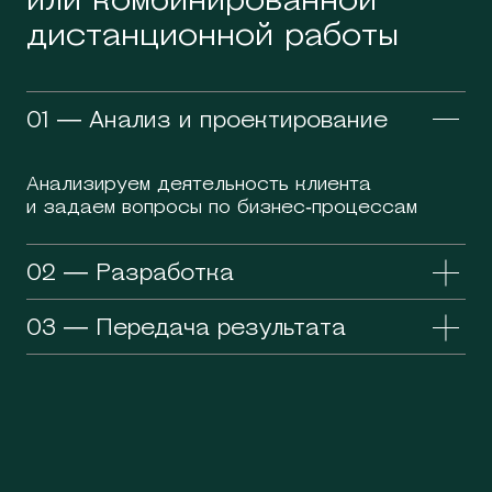
дистанционной работы
01 — Анализ и проектирование
Анализируем деятельность клиента
и задаем вопросы по бизнес-процессам
02 — Разработка
03 — Передача результата
Отражаем общие положения, продумываем
логику, стиль изложения
Направляем документы и инструкцию, как
их использовать
Прорабатываем специальные условия,
устраняем замечания