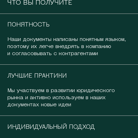
Устраняем последние шероховатости
ЧТО ВЫ ПОЛУЧИТЕ
ПОНЯТНОСТЬ
Наши документы написаны понятным языком,
поэтому их легче внедрять в компанию
и согласовывать с контрагентами
ЛУЧШИЕ ПРАКТИКИ
Мы участвуем в развитии юридического
рынка и активно используем в наших
документах новые идеи
ИНДИВИДУАЛЬНЫЙ ПОДХОД